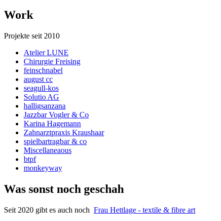
Work
Projekte seit 2010
Atelier LUNE
Chirurgie Freising
feinschnabel
august cc
seagull-kos
Solutio AG
halligsanzana
Jazzbar Vogler & Co
Karina Hagemann
Zahnarztpraxis Kraushaar
spielbartragbar & co
Miscellaneaous
btpf
monkeyway
Was sonst noch geschah
Seit 2020 gibt es auch noch
Frau Hettlage - textile & fibre art