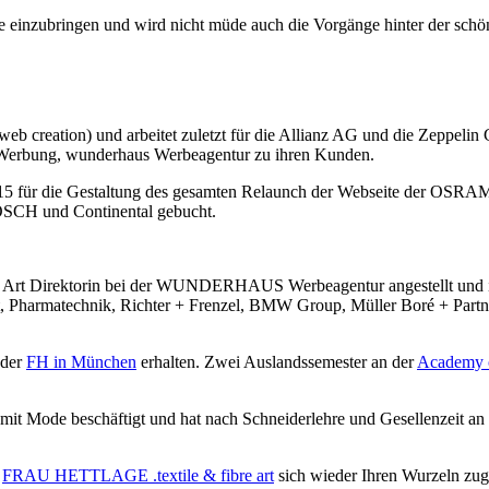
jekte einzubringen und wird nicht müde auch die Vorgänge hinter der sc
hic + web creation) und arbeitet zuletzt für die Allianz AG und die
rbung, wunderhaus Werbeagentur zu ihren Kunden.
15 für die Gestaltung des gesamten Relaunch der Webseite der OSRAM
SCH und Continental gebucht.
ng als Art Direktorin bei der WUNDERHAUS Werbeagentur angestellt 
atechnik, Richter + Frenzel, BMW Group, Müller Boré + Partner. In d
 der
FH in München
erhalten. Zwei Auslandssemester an der
Academy o
 mit Mode beschäftigt und hat nach Schneiderlehre und Gesellenzeit an
s
FRAU HETTLAGE .textile & fibre art
sich wieder Ihren Wurzeln zuge