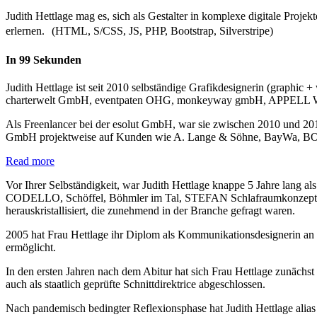
Judith Hettlage mag es, sich als Gestalter in komplexe digitale Pro
erlernen. (HTML, S/CSS, JS, PHP, Bootstrap, Silverstripe)
In 99 Sekunden
Judith Hettlage ist seit 2010 selbständige Grafikdesignerin (grap
charterwelt GmbH, eventpaten OHG, monkeyway gmbH, APPELL We
Als Freenlancer bei der esolut GmbH, war sie zwischen 2010 und 20
GmbH projektweise auf Kunden wie A. Lange & Söhne, BayWa, BO
Read more
Vor Ihrer Selbständigkeit, war Judith Hettlage knappe 5 Jahre la
CODELLO, Schöffel, Böhmler im Tal, STEFAN Schlafraumkonzept, Pharm
heraus­kristall­isiert, die zunehmend in der Branche gefragt waren.
2005 hat Frau Hettlage ihr Diplom als Kommunikationsdesignerin an
ermöglicht.
In den ersten Jahren nach dem Abitur hat sich Frau Hettlage zunächst
auch als staatlich geprüfte Schnittdirektrice abgeschlossen.
Nach pandemisch bedingter Reflexionsphase hat Judith Hettlage alia